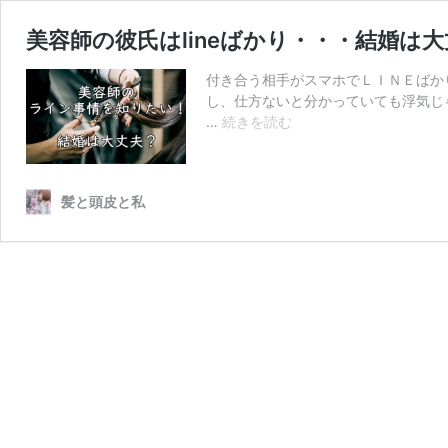
美容師の彼氏はlineばかり・・・結婚は
付き合う相手がスマホでＬＩＮＥばか
し、仕方ないと分かっていても浮気じゃ
美
…
続きを読む
容
師
の
髪と頭皮と私
彼
氏
は
line
ば
か
り・・・
結
婚
は
大
丈