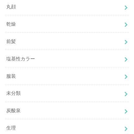
丸顔
乾燥
前髪
塩基性カラー
服装
未分類
炭酸泉
生理