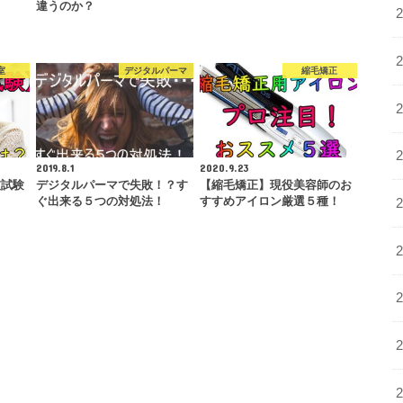
違うのか？
室
デジタルパーマ
縮毛矯正
2019.8.1
2020.9.23
技試験
デジタルパーマで失敗！？す
【縮毛矯正】現役美容師のお
ぐ出来る５つの対処法！
すすめアイロン厳選５種！