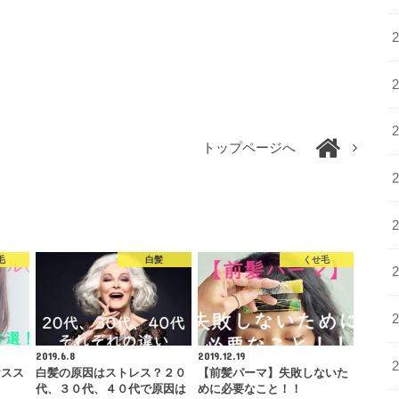
トップページへ
毛
白髪
くせ毛
2019.6.8
2019.12.19
おスス
白髪の原因はストレス？２０
【前髪パーマ】失敗しないた
代、３０代、４０代で原因は
めに必要なこと！！