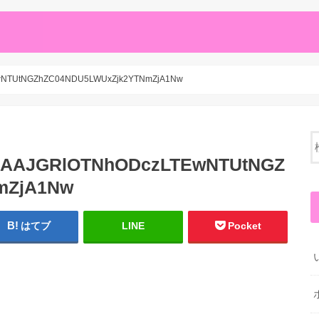
NTUtNGZhZC04NDU5LWUxZjk2YTNmZjA1Nw
AJGRlOTNhODczLTEwNTUtNGZ
mZjA1Nw
はてブ
LINE
Pocket