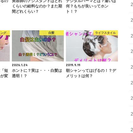
わるの
美容師のアシスタントはどれ
デジタルパーマとは？違いは
な
くらいの給料なのか？また期
何？もちが良いってホン
間どれくらい？
ト！？
リング
白髪
ライフスタイル
2026.1.24
2019.9.19
は「短
ホントに？実は・・・白髪は
朝シャンってはげるの！？デ
合が変
透明！？
メリットは何？