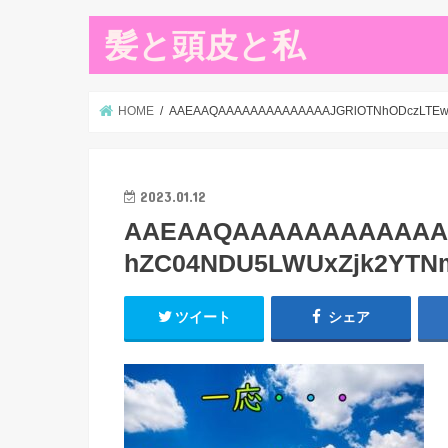
髪と頭皮と私
HOME
AAEAAQAAAAAAAAAAAAAAJGRlOTNhODczLTEw
2023.01.12
AAEAAQAAAAAAAAAAAAA
hZC04NDU5LWUxZjk2YTN
ツイート
シェア