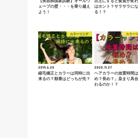
【美容師国家試験】オールウ
坊主にすると髪質が変
ェーブの壁・・・を乗り越え
はホント？サラサラに
よう！
る！？
カラーリング
カラー
2019.6.20
2020.11.27
縮毛矯正とカラーは同時に出
ヘアカラーの放置時間
来るの？順番はどっちが先？
め？長め？」染まり具
わるのか！？