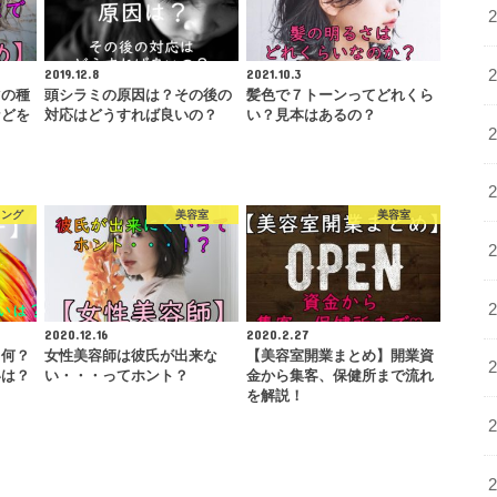
2019.12.8
2021.10.3
マの種
頭シラミの原因は？その後の
髪色で７トーンってどれくら
などを
対応はどうすれば良いの？
い？見本はあるの？
リング
美容室
美容室
2020.12.16
2020.2.27
て何？
女性美容師は彼氏が出来な
【美容室開業まとめ】開業資
いは？
い・・・ってホント？
金から集客、保健所まで流れ
を解説！