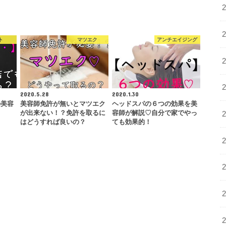
…
ト
マツエク
アンチエイジング
2020.5.28
2020.1.30
の美容
美容師免許が無いとマツエク
ヘッドスパの６つの効果を美
？
が出来ない！？免許を取るに
容師が解説♡自分で家でやっ
はどうすれば良いの？
ても効果的！