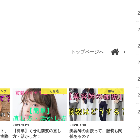
トップページへ
リング
くせ毛
服装
2019.11.29
2020.7.10
ット、
【簡単】くせ毛前髪の直し
美容師の面接って、服装も関
！実際
方・活かし方！
係あるの？