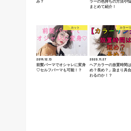
み？
ラーの色持ちの方法や
まとめて紹介！
カット
カラー
2019.12.13
2020.11.27
前髪パーマでオシャレに変身
ヘアカラーの放置時間
♡セルフパーマも可能！？
め？長め？」染まり具
わるのか！？