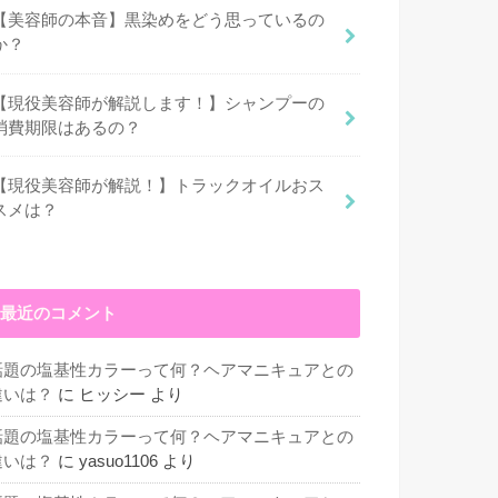
【美容師の本音】黒染めをどう思っているの
か？
【現役美容師が解説します！】シャンプーの
消費期限はあるの？
【現役美容師が解説！】トラックオイルおス
スメは？
最近のコメント
話題の塩基性カラーって何？ヘアマニキュアとの
違いは？
に
ヒッシー
より
話題の塩基性カラーって何？ヘアマニキュアとの
違いは？
に
yasuo1106
より