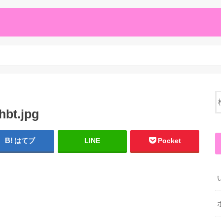
hbt.jpg
はてブ
LINE
Pocket