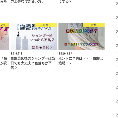
悩みを
の上手な付き合い方。
うする？
リング
白髪
白髪
2019.7.2
2026.1.24
は「短
白髪染め後のシャンプーは当
ホントに？実は・・・白髪は
合が変
日でも大丈夫？色落ちは平
透明！？
気？