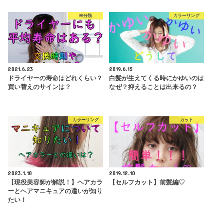
未分類
カラーリング
2021.6.23
2019.6.15
ドライヤーの寿命はどれくらい？
白髪が生えてくる時にかゆいのは
買い替えのサインは？
なぜ？抑えることは出来るの？
カラーリング
カット
2023.1.18
2019.12.10
【現役美容師が解説！】ヘアカラ
【セルフカット】前髪編♡
ーとヘアマニキュアの違いが知り
たい！