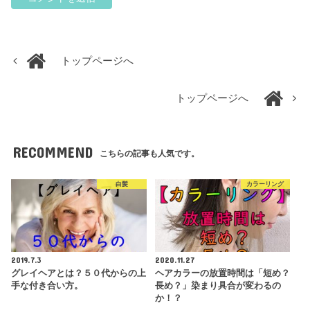
トップページへ
トップページへ
RECOMMEND
こちらの記事も人気です。
白髪
カラーリング
2019.7.3
2020.11.27
グレイヘアとは？５０代からの上
ヘアカラーの放置時間は「短め？
手な付き合い方。
長め？」染まり具合が変わるの
か！？