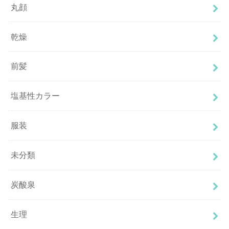
丸顔
乾燥
前髪
塩基性カラー
服装
未分類
炭酸泉
生理