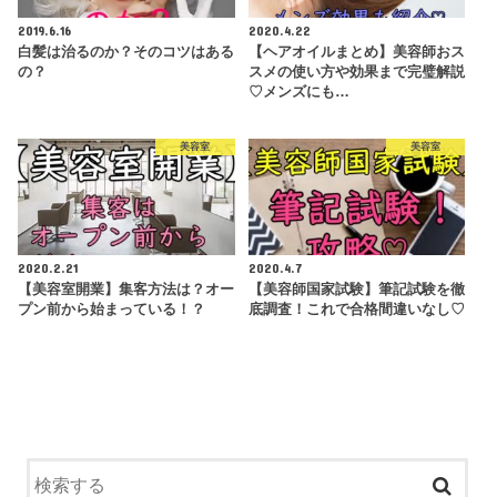
2019.6.16
2020.4.22
白髪は治るのか？そのコツはある
【ヘアオイルまとめ】美容師おス
の？
スメの使い方や効果まで完璧解説
♡メンズにも…
美容室
美容室
2020.2.21
2020.4.7
【美容室開業】集客方法は？オー
【美容師国家試験】筆記試験を徹
プン前から始まっている！？
底調査！これで合格間違いなし♡