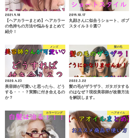
2021.9.18
2019.10.17
【ヘアカラーまとめ】ヘアカラー
丸顔さんに似合うショート、ボブ
の色持ちの方法や悩みをまとめて
スタイル３０選♡
紹介！
メンズ
髪の毛
2020.4.23
2022.3.22
美容師が可愛いと思ったら、どう
髪の毛がザラザラ、ガタガタする
する・・・？実際に付き合えるの
のはなぜ？現役美容師が改善方法
か？
を解説します。
カラーリング
ヘアオイル