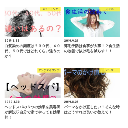
カラーリング
くせ毛
2019.6.25
2019.9.21
白髪染めの頻度は？３０代、４０
薄毛予防は食事が大事！？食生活
代、５０代ではどれくらい違うの
の改善で抜け毛を減らす！！
か？
アンチエイジング
パーマ
2020.1.30
2019.8.23
ヘッドスパの６つの効果を美容師
パーマをかけ直したい！そんな時
が解説♡自分で家でやっても効果
はどうすれば良いか教えて！
的！