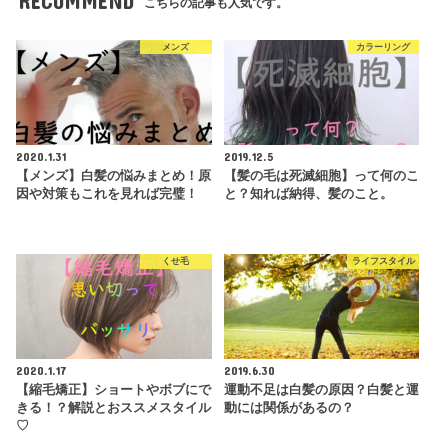
RECOMMEND
こちらの記事も人気です。
メンズ
カラーリング
2020.1.31
2019.12.5
【メンズ】白髪の悩みまとめ！原
【髪の毛は死滅細胞】って何のこ
因や対策もこれを見れば完璧！
と？知れば納得、髪のこと。
くせ毛
ライフスタイル
2020.1.17
2019.6.30
【縮毛矯正】ショートやボブにで
運動不足は白髪の原因？白髪と運
きる！？解説とおススメスタイル
動には関係があるの？
♡