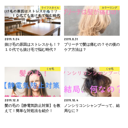
ライフスタイル
カラーリング
2019.9.24
2019.8.31
抜け毛の原因はストレスかも！？
ブリーチで髪は痛むの？その後の
１０代でも抜け毛で悩む時代？
ケア方法は？
くせ毛
くせ毛
2019.12.8
2019.10.4
髪の毛の【静電気防止対策】を教
ノンシリコンシャンプーって、結
えて！簡単な対処法を紹介！
局なに？