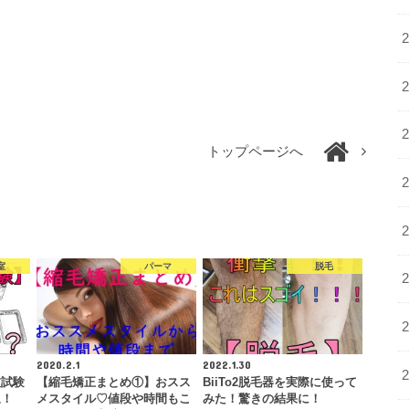
トップページへ
室
パーマ
脱毛
2020.2.1
2022.1.30
技試験
【縮毛矯正まとめ①】おスス
BiiTo2脱毛器を実際に使って
象！
メスタイル♡値段や時間もこ
みた！驚きの結果に！