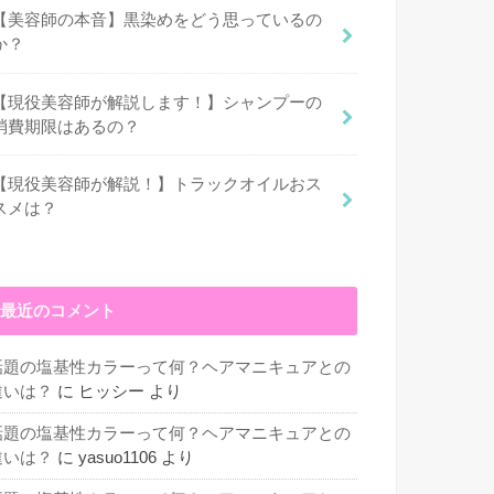
【美容師の本音】黒染めをどう思っているの
か？
【現役美容師が解説します！】シャンプーの
消費期限はあるの？
【現役美容師が解説！】トラックオイルおス
スメは？
最近のコメント
話題の塩基性カラーって何？ヘアマニキュアとの
違いは？
に
ヒッシー
より
話題の塩基性カラーって何？ヘアマニキュアとの
違いは？
に
yasuo1106
より