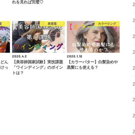
れを見れば完璧♡
室
美容室
カラーリング
2020.4.2
2020.1.10
！どん
【美容師国家試験】実技課題
【カラーバター】白髪染めや
らけっ
「ワインディング」のポイン
黒髪にも使える？
トは？