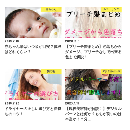
赤ちゃん
カラーリング
2019.7.10
2020.2.5
赤ちゃん筆はいつ頃が目安？値段
【ブリーチ髪まとめ】色落ちから
はどれくらい？
ダメージ、ブリーチなしで出来る
色まで解説！
髪の毛
デジタルパーマ
2019.7.23
2023.1.11
ドライヤーの正しい選び方と長持
【現役美容師が解説！】デジタル
ちのコツ！
パーマとは何か？もちが良いのは
本当か！？分…