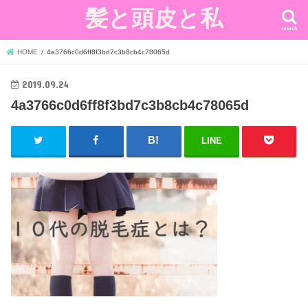
髪と頭皮と私
search
HOME
4a3766c0d6ff8f3bd7c3b8cb4c78065d
2019.09.24
4a3766c0d6ff8f3bd7c3b8cb4c78065d
LINE