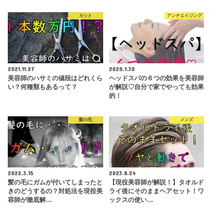
カット
アンチエイジング
2021.11.27
2020.1.30
美容師のハサミの値段はどれくら
ヘッドスパの６つの効果を美容師
い？何種類もあるって？
が解説♡自分で家でやっても効果
的！
髪の毛
メンズ
2022.3.15
2023.8.24
髪の毛にガムが付いてしまったと
【現役美容師が解説！】タオルド
きのどうするの？対処法を現役美
ライ後にそのままヘアセット！ワ
容師が徹底解…
ックスの使い…