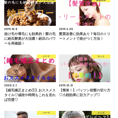
2019.10.8
2019.5.20
抜け毛や薄毛にも効果的！髪の毛
髪質改善に効果あり？毎日のトリ
に納豆酵素が大活躍！納豆のパワ
ートメントで差がつく方法！
ーを再確認！
パーマ
カット
2020.2.1
2019.12.13
【縮毛矯正まとめ①】おススメス
【簡単！】パッツン前髪の切り方
タイル♡値段や時間もこれを見れ
♡小顔効果に目力アップ♡
ば完璧♡
パーマ
メンズ