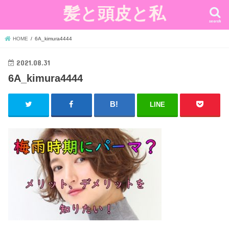
髪と頭皮と私
search
HOME
6A_kimura4444
2021.08.31
6A_kimura4444
LINE