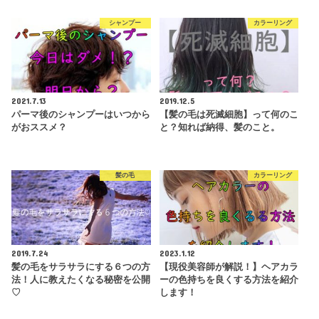
シャンプー
カラーリング
2021.7.13
2019.12.5
パーマ後のシャンプーはいつから
【髪の毛は死滅細胞】って何のこ
がおススメ？
と？知れば納得、髪のこと。
髪の毛
カラーリング
2019.7.24
2023.1.12
髪の毛をサラサラにする６つの方
【現役美容師が解説！】ヘアカラ
法！人に教えたくなる秘密を公開
ーの色持ちを良くする方法を紹介
♡
します！