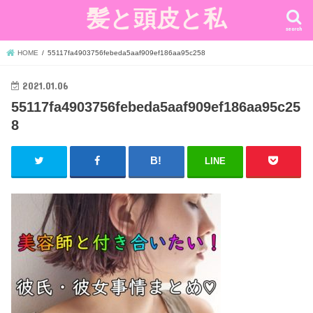
髪と頭皮と私
search
HOME
55117fa4903756febeda5aaf909ef186aa95c258
2021.01.06
55117fa4903756febeda5aaf909ef186aa95c25
8
LINE