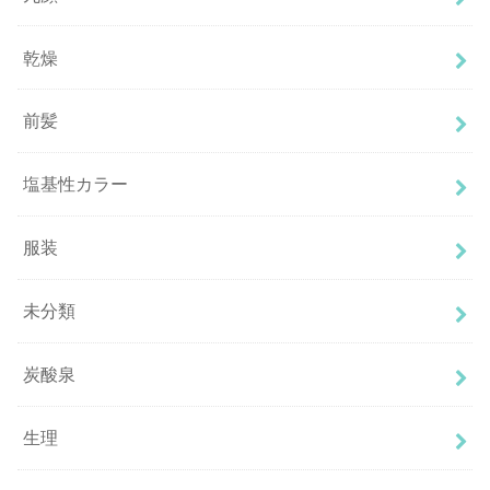
乾燥
前髪
塩基性カラー
服装
未分類
炭酸泉
生理