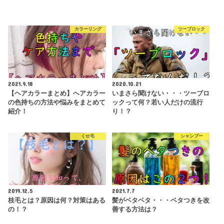
カラーリング
ツーブロック
2021.9.18
2020.10.21
【ヘアカラーまとめ】ヘアカラー
いまさら聞けない・・・ツーブロ
の色持ちの方法や悩みをまとめて
ックって何？若い人だけの流行
紹介！
り！？
くせ毛
シャンプー
2019.12.5
2021.7.7
枝毛とは？原因は何？対策はある
髪がベタベタ・・・ベタつきを改
の！？
善する方法は？