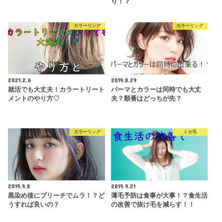
り！？
カラーリング
カラーリング
2021.2.6
2019.8.29
就活でも大丈夫！カラートリート
パーマとカラーは同時でも大丈
メントのやり方♡
夫？順番はどっちが先？
カラーリング
くせ毛
2019.9.8
2019.9.21
黒染め後にブリーチでムラ！？ど
薄毛予防は食事が大事！？食生活
うすれば良いの？
の改善で抜け毛を減らす！！