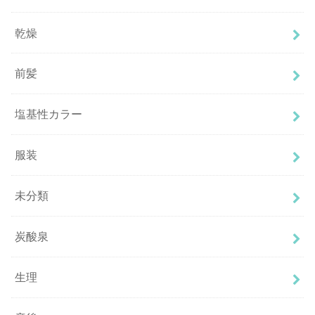
乾燥
前髪
塩基性カラー
服装
未分類
炭酸泉
生理