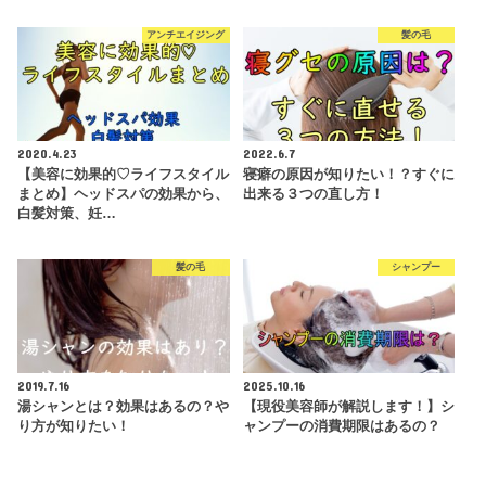
アンチエイジング
髪の毛
2020.4.23
2022.6.7
【美容に効果的♡ライフスタイル
寝癖の原因が知りたい！？すぐに
まとめ】ヘッドスパの効果から、
出来る３つの直し方！
白髪対策、妊…
髪の毛
シャンプー
2019.7.16
2025.10.16
湯シャンとは？効果はあるの？や
【現役美容師が解説します！】シ
り方が知りたい！
ャンプーの消費期限はあるの？