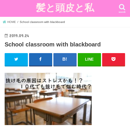
髪と頭皮と私
search
HOME
School classroom with blackboard
2019.09.24
School classroom with blackboard
LINE