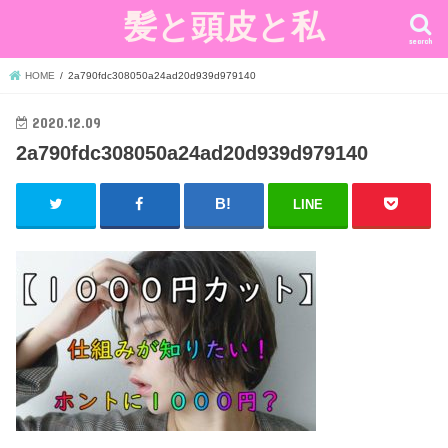
髪と頭皮と私
search
HOME
2a790fdc308050a24ad20d939d979140
2020.12.09
2a790fdc308050a24ad20d939d979140
LINE