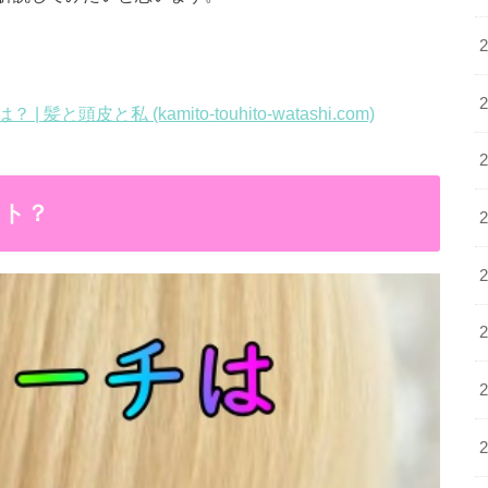
皮と私 (kamito-touhito-watashi.com)
ント？