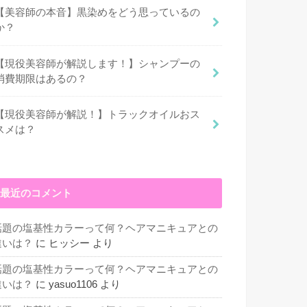
【美容師の本音】黒染めをどう思っているの
か？
【現役美容師が解説します！】シャンプーの
消費期限はあるの？
【現役美容師が解説！】トラックオイルおス
スメは？
最近のコメント
話題の塩基性カラーって何？ヘアマニキュアとの
違いは？
に
ヒッシー
より
話題の塩基性カラーって何？ヘアマニキュアとの
違いは？
に
yasuo1106
より